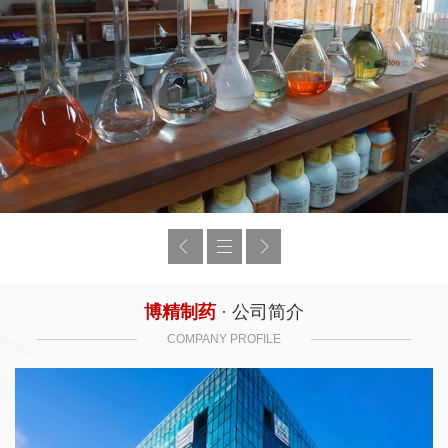
博精制药
· 公司简介
COMPANY PROFILE