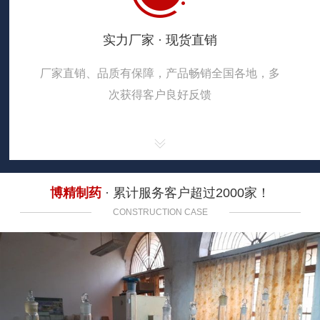
实力厂家 · 现货直销
厂家直销、品质有保障，产品畅销全国各地，多
次获得客户良好反馈
博精制药
· 累计服务客户超过2000家！
CONSTRUCTION CASE