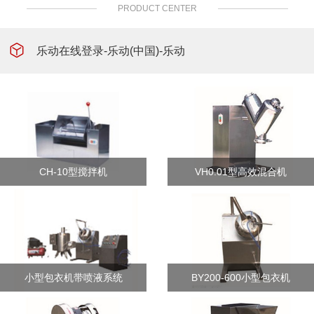
PRODUCT CENTER
乐动在线登录-乐动(中国)-乐动
CH-10型搅拌机
VH0.01型高效混合机
小型包衣机带喷液系统
BY200-600小型包衣机